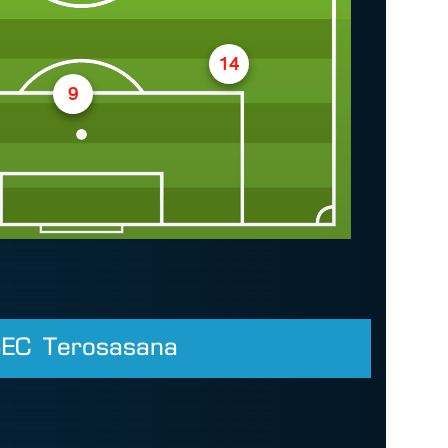
14
9
EC Terosasana