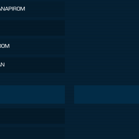
ANAPIROM
DOM
AN