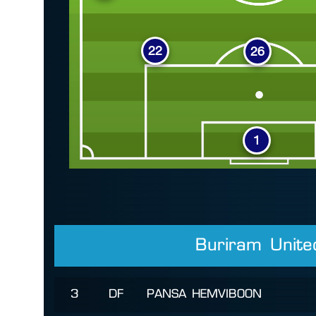
22
26
1
Buriram Unite
3
DF
PANSA HEMVIBOON