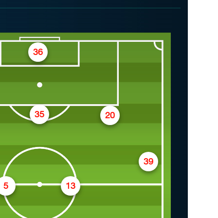
36
35
20
39
5
13