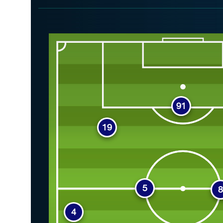
91
19
5
4