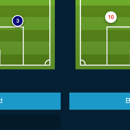
10
3
d
B