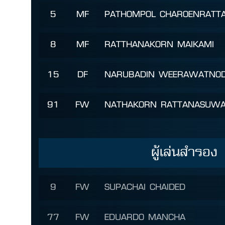
5
MF
PATHOMPOL CHAROENRATT
8
MF
RATTHANAKORN MAIKAMI
15
DF
NARUBADIN WEERAWATNO
91
FW
NATHAKORN RATTANASUW
ผู้เล่นสำรอง
9
FW
SUPACHAI CHAIDED
77
FW
EDUARDO MANCHA