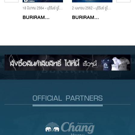
9 สิงหาคม 2561 - บุรีรัมย์ ยูไนเต็ด,ปราสาทสายฟ้า,เนวิน ชิดชอบ,เจริง พลรถ,นักเตะโควตาอาเซียน,ทีมชาติกัมพูชา,ไทยลีก,โตโยต้าไทยลีก
18 มีนาคม 2564 - บุรีรัมย์ ยูไนเต็ด,ปราสาทสายฟ้า,ไทยลีก,แมตช์เดย์ 2020,BURIRAM UNITED,แบรนดอน โอนีลล์,MatchDaySeason2020
2 เมษายน 2562 - บุรีรัมย์ ยูไนเต็ด,ปราสาทสายฟ้า,ไทยลีก,แมตช์เดย์ 2019,BURIRAM UNITED,MatchDaySeason2019,อันเดรส ตูเญซ,ANDRES JOSE TUNEZ
...
BURIRAM...
BURIRAM...
Burira
OFFICIAL PARTNERS