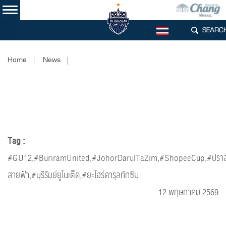
SEARC
TH
Home
News
Tag :
#GU12,#BuriramUnited,#JohorDarulTaZim,#ShopeeCup,#ปรา
สายฟ้า,#บุรีรัมย์ยูไนเต็ด,#ยะโฮร์ดารุลทักซิม
12 พฤษภาคม 2569