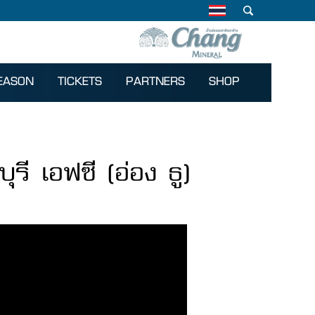
EASON
TICKETS
PARTNERS
SHOP
ุรี เอฟซี (อ่อง ธู)