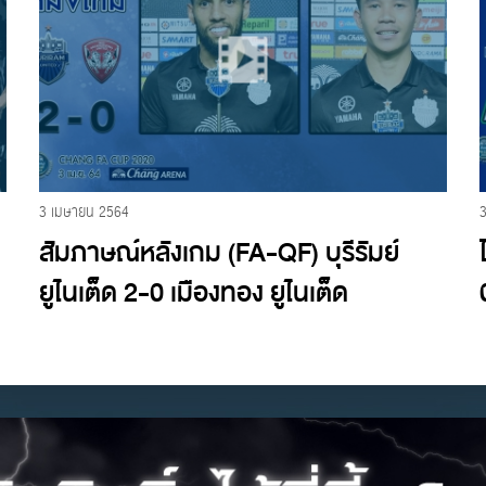
3 เมษายน 2564
สัมภาษณ์หลังเกม (FA-QF) บุรีรัมย์
ยูไนเต็ด 2-0 เมืองทอง ยูไนเต็ด