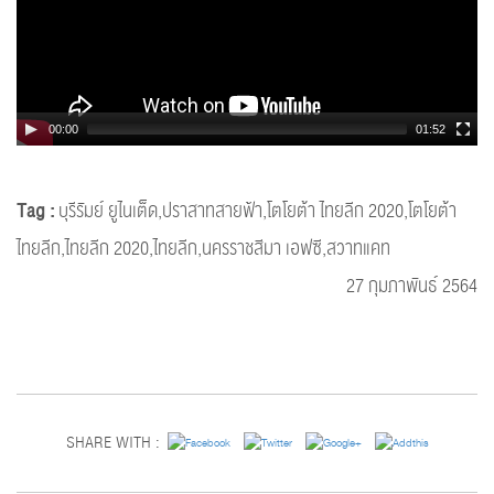
00:00
01:52
Tag :
บุรีรัมย์ ยูไนเต็ด,ปราสาทสายฟ้า,โตโยต้า ไทยลีก 2020,โตโยต้า
ไทยลีก,ไทยลีก 2020,ไทยลีก,นครราชสีมา เอฟซี,สวาทแคท
27 กุมภาพันธ์ 2564
SHARE WITH :