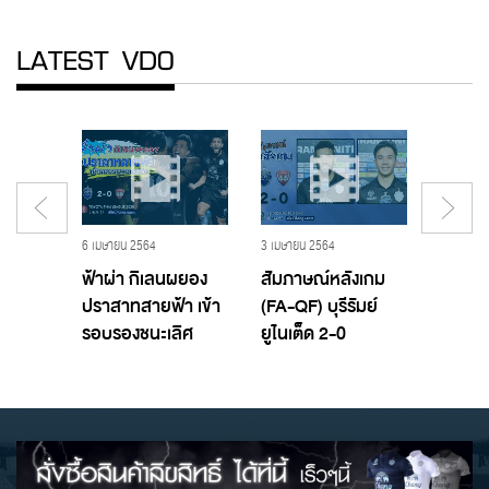
LATEST VDO
6 เมษายน 2564
3 เมษายน 2564
3 เมษายน
ted
ฟ้าผ่า กิเลนผยอง
สัมภาษณ์หลังเกม
ไฮไลท์
y
ปราสาทสายฟ้า เข้า
(FA-QF) บุรีรัมย์
บุรีรัม
รอบรองชนะเลิศ
ยูไนเต็ด 2-0
เมืองท
(FA-QF) บุรีรัมย์
เมืองทอง ยูไนเต็ด
ยูไนเต็ด 2-0
เมืองทอง ยูไนเต็ด