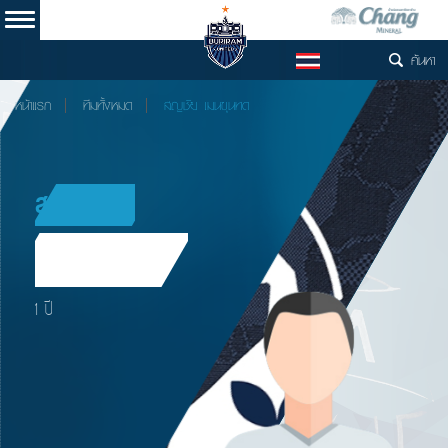
ค้นหา
TH
หน้าแรก
ทีมทั้งหมด
สญชัย เมนขุนทด
สญชัย
เมนขุนทด
ผู้ฝึกสอนรุ่น 11 ปี
21 February 1991
วัน เดือน ปีเกิด /
นครราชสีมา
เมืองที่เกิด /
ไทย
เชื้อชาติ /
C License
ใบอนุญาต /