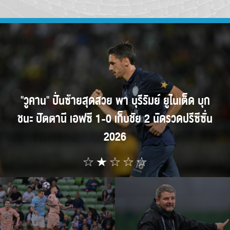
ไนเต็ด บุก
​การจับมือครั้งประวัติศาสตร์! AIS
ดปรีซีซั่น
พันธมิตร บุรีรัมย์ ยูไนเต็ด ร่วมพลิก
อุตสาหกรรมฟุตบอลไทย