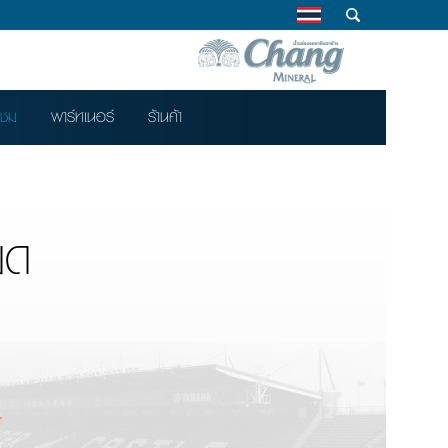
าชม
พาร์ทเนอร์
ร้านค้า
มด