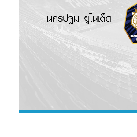
นครปฐม ยูไนเต็ด