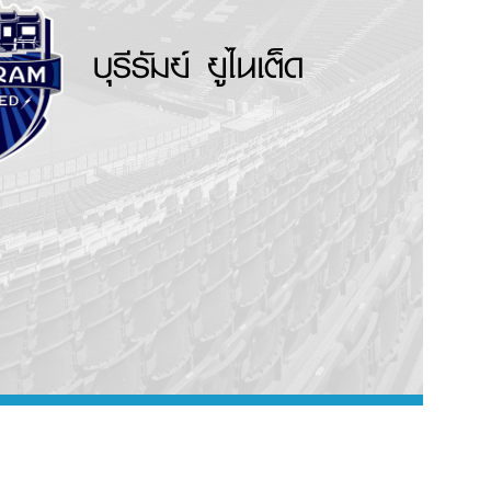
บุรีรัมย์ ยูไนเต็ด