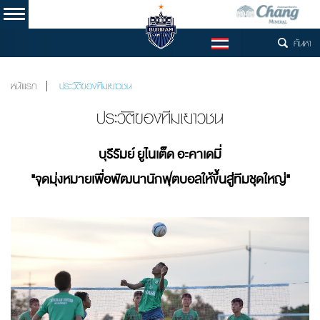
ค้นหา
TH
หน้าแรก
ประวัติของทีมเยาวชน
ประวัติของทีมเยาวชน
บุรีรัมย์ ยูไนเต็ด อะคาเดมี่
"จุดมุ่งหมายเพื่อพัฒนานักฟุตบอลให้ขึ้นสู่ทีมชุดใหญ่"