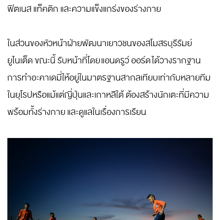
ฟิตเนส แท็คติก และความแข็งแกร่งของร่างกาย
ในส่วนของหัวหน้าฝ่ายพัฒนาเยาวชนของสโมสรบุรีรัมย์
ยูไนเต็ด ขณะนี้ รับหน้าที่โดย แอนดรูว์ ออร์ด ได้วางรากฐาน
การทำอะคาเดมี่ให้อยู่ในมาตรฐานสากลเทียบเท่ากับหลายทีม
ในยุโรปหรือแม้แต่ญี่ปุ่นและเกาหลีใต้ ต้องสร้างนักเตะที่มีความ
พร้อมทั้งร่างกาย และดูแลในเรื่องการเรียน