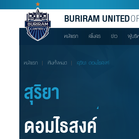
BURIRAM UNITED
OF
หน้าแรก
สโมสร
ข่าว
ผู้บริ
หน้าแรก
ทีมทั้งหมด
สุริยา ดอมไธสงค์
สุริยา
ดอมไธสงค์