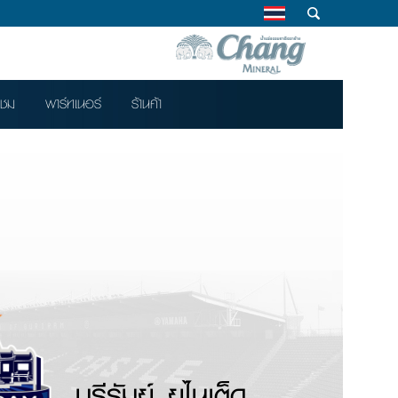
าชม
พาร์ทเนอร์
ร้านค้า
บุรีรัมย์ ยูไนเต็ด