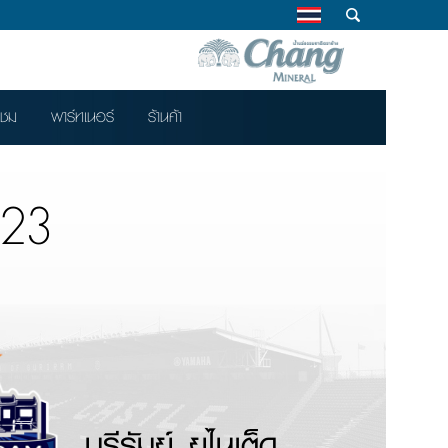
าชม
พาร์ทเนอร์
ร้านค้า
/23
บุรีรัมย์ ยูไนเต็ด