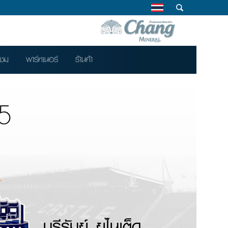
าชม
พาร์ทเนอร์
ร้านค้า
5
บุรีรัมย์ ยูไนเต็ด