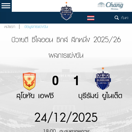
ค้นหา
TH
หน้าแรก
ข้อมูลการแข่งขัน
บีวายดี ซีไลออน ซิกส์ ลีกหนึ่ง 2025/26
ผลการแข่งขัน
0
1
สุโขทัย เอฟซี
บุรีรัมย์ ยูไนเต็ด
24/12/2025
18:00, สนามทะเลหลวง