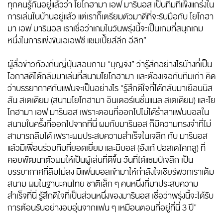
ทุกคนรู้กันอยู่แล้วว่า โยโกฮามา เอฟ มารินอส เป็นทีมที่แข็งแกร่งใน
การเล่นในบ้านอยู่แล้ว แต่เราก็เตรียมตัวมาดีที่จะรับมือกับ โยโกฮา
มา เอฟ มารินอส เราเชื่อว่าเกมในวันพรุ่งนี้จะเป็นเกมที่สนุกเกม
หนึ่งในการแข่งขันเอเอฟซี แชมเปี้ยส์ลีก อีลิท”
ผู้สื่อข่าวท้องถิ่นญี่ปุ่นสอบถาม “บุญจัง” ว่ารู้สึกอย่างไรบ้างที่เป็น
โอกาสดีได้กลับมาเล่นที่สนามโยโกฮามา และต้องเจอกับทีมเก่า คิด
ว่าบรรยากาศกับแฟนจะเป็นอย่างไร “รู้สึกดีใจที่ได้กลับมาเยือนนิส
สัน สเตเดียม (สนามโยโกฮามา อินเตอร์เนชั่นแนล สเตเดียม) และโย
โกฮามา เอฟ มารินอส เพราะตอนที่ออกไปไม่ได้ร่ำลาแฟนบอลใน
สนามในครั้งที่ออกไปจากที่นี่ ผมกับมารินอส ก็มีความทรงจำที่ไม่
สามารถลืมได้ เพราะผมประสบความสำเร็จในเจลีก กับ มารินอส
แล้วมีเพื่อนร่วมทีมที่ยอดเยี่ยม และมีบอส (อังเก้ ปอสเตโคกลู) ที่
คอยพัฒนาตัวผมให้เป็นผู้เล่นที่ดีขึ้น วันที่ได้แชมป์เจลีก เป็น
บรรยากาศที่ลืมไม่ลง มีแฟนบอลเข้ามาให้กำลังใจเชียร์พวกเราเต็ม
สนาม ผมในฐานะคนไทย ชาติเล็ก ๆ คนหนึ่งที่มาประสบความ
สำเร็จที่นี่ รู้สึกดีใจที่เป็นส่วนหนึ่งของมารินอส เชื่อว่าพรุ่งนี้จะได้รับ
การต้อนรับอย่างอบอุ่นจากแฟน ๆ เหมือนตอนที่อยู่ที่นี่ 3 ปี”