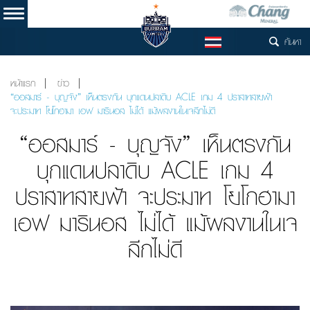
ค้นหา
TH
หน้าแรก
ข่าว
“ออสมาร์ - บุญจัง” เห็นตรงกัน บุกแดนปลาดิบ ACLE เกม 4 ปราสาทสายฟ้า
จะประมาท โยโกฮามา เอฟ มารินอส ไม่ได้ แม้ผลงานในเจลีกไม่ดี
“ออสมาร์ - บุญจัง” เห็นตรงกัน
บุกแดนปลาดิบ ACLE เกม 4
ปราสาทสายฟ้า จะประมาท โยโกฮามา
เอฟ มารินอส ไม่ได้ แม้ผลงานในเจ
ลีกไม่ดี