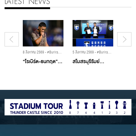
LATEST NEWS
27 พฤษภาคม 2569 - #GU12,#BuriramUnited,#SelangorFC,#ShopeeCup,#ปราสาทสายฟ้า,#บุรีรัมย์ยูไนเต็ด,#สลังงอร์เอฟซี
8 สิงหาคม 2569 - #BuriramUnited,#บุรีรัมย์ยูไนเต็ด,#NakhonPathomUnited,#PreSeason2026,#โรเบิร์ตซูลจ์,#ธนกฤตโชติเมืองปัก
5 สิงหาคม 2569 - #BuriramUnited,#บุรีรัมย์ยูไนเต็ด,#GambaOsaka
า...
“โรเบิร์ต-ธนกฤต”...
สโมสรบุรีรัมย์...
"วูคาน