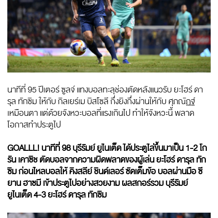
นาทีที่ 95 ปีเตอร์ ซูลจ์ แทงบอลทะลุช่องตัดหลังแนวรับ ยะโฮร์ ดา
รุล ทักซิม ให้กับ กิลเยร์เม บิสโซลี กึ่งยิงกึ่งผ่านให้กับ ศุภณัฏฐ์
เหมือนตา แต่ด้วยจังหวะบอลที่แรงเกินไป ทำให้จังหวะนี้ พลาด
โอกาสทำประตูไป
GOALLL! นาทีที่ 98 บุรีรัมย์ ยูไนเต็ด ได้ประตูไล่ขึ้นมาเป็น 1-2 โก
รัน เคาซิช ตัดบอลจากความผิดพลาดของผู้เล่น ยะโฮร์ ดารุล ทัก
ซิม ก่อนไหลบอลให้ คิงสลีย์ ชินด์เลอร์ ซัดเต็มข้อ บอลผ่านมือ ซี
ยาน ฮาซมี เข้าประตูไปอย่างสวยงาม ผลสกอร์รวม บุรีรัมย์
ยูไนเต็ด 4-3 ยะโ​ฮร์ ดารุล ทักซิม