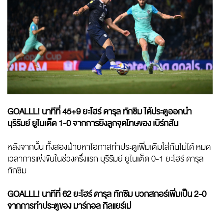
GOALLL! นาทีที่ 45+9 ยะโฮร์ ดารุล ทักซิม ได้ประตูออกนำ
บุรีรัมย์ ยูไนเต็ด 1-0 จากการยิงลูกจุดโทษของ เบิร์กสัน
หลังจากนั้น ทั้งสองฝ่ายหาโอกาสทำประตูเพิ่มเติมใส่กันไม่ได้ หมด
เวลาการแข่งขันในช่วงครึ่งแรก บุรีรัมย์ ยูไนเต็ด 0-1 ยะโฮร์ ดารุล
ทักซิม
GOALLL! นาทีที่ 62 ยะโฮร์ ดารุล ทักซิม บวกสกอร์เพิ่มเป็น 2-0
จากการทำประตูของ มาร์กอล กิลแยร์เม่