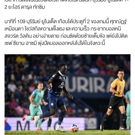
2 ยะโฮร์ ดารุล ทักซิม
นาทีที่ 109 บุรีรัมย์ ยูไนเต็ด เกือบได้ประตูที่ 2 ของเกมนี้ ศุภณัฏฐ์
เหมือนตา โชว์สกิลความแข็งแรง และความเร็ว กระชากบอลหนี
สจวร์ต วิลคิน อย่างง่ายดาย ก่อนซัดด้วยซ้ายเต็มข้อ แต่ยังไปติด
เซฟ ซียาน ฮาซมี พุ่งปัดบอลออกหลังไปได้ในจังหวะนี้