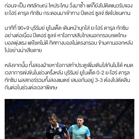
ก่อนจะเป็น ศศลักษณ์ ไหประโคน วิ่งมาซ้ำ แต่ก็ยังไปติดแนวรับของ
ยะโฮร์ ดารุล ทักซิม กระดอนมาเข้าทาง ปีเตอร์ ซูลจ์ ซัดไปชนคาน
นาทีที่ 90+9 บุรีรัมย์ ยูไนเต็ด เดินหน้าบุกใส่ ยะโฮร์ ดารุล ทักซิม
อย่างต่อเนื่อง ปีเตอร์ ซูลจ์ หาโอกาสสับไกลนอกกรอบเขตโทษ
บอลพุ่งแรง แต่โชคไม่ดี ทิศทางบอลไม่ตรงกรอบ ข้ามคานออกหลัง
ไปอย่างน่าเสียดาย
หลังจากนั้น ทั้งสองฝ่ายหาโอกาสทำประตูเพิ่มเติมใส่กันไม่ได้ หมด
เวลาการแข่งขันในช่วงครึ่งหลัง บุรีรัมย์ ยูไนเต็ด 0-2 ยะโฮร์ ดารุล
ทักซิม ผลสกอร์รวมทั้งสองแมตช์ เสมอกันอยู่ 3-3 ต้องไปตัดสิน
กันต่อในช่วงต่อเวลาพิเศษ