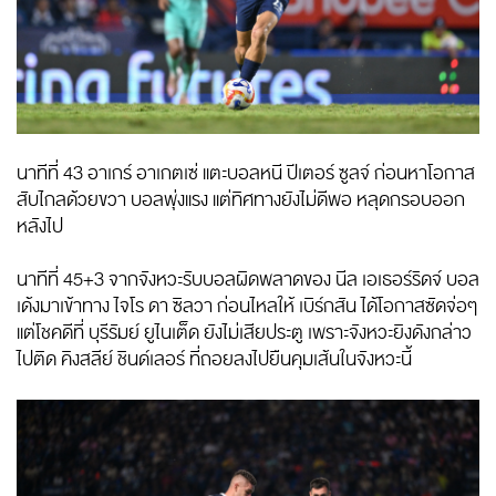
นาทีที่ 43 อาเกร์ อาเกตเซ่ แตะบอลหนี ปีเตอร์ ซูลจ์ ก่อนหาโอกาส
สับไกลด้วยขวา บอลพุ่งแรง แต่ทิศทางยังไม่ดีพอ หลุดกรอบออก
หลังไป
นาทีที่ 45+3 จากจังหวะรับบอลผิดพลาดของ นีล เอเธอร์ริดจ์ บอล
เด้งมาเข้าทาง ไจโร ดา ซิลวา ก่อนไหลให้ เบิร์กสัน ได้โอกาสซัดจ่อๆ
แต่โชคดีที่ บุรีรัมย์ ยูไนเต็ด ยังไม่เสียประตู เพราะจังหวะยิงดังกล่าว
ไปติด คิงสลีย์ ชินด์เลอร์ ที่ถอยลงไปยืนคุมเส้นในจังหวะนี้