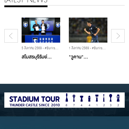
LATEST NEWS
26 พฤษภาคม 2569 - #GU12,#BuriramUnited,#SelangorFC,#ShopeeCup,#ปราสาทสายฟ้า,#บุรีรัมย์ยูไนเต็ด,#สลังงอร์เอฟซี,#มาร์คแจ็คสัน,#เคนเน็ตดูกอล
5 สิงหาคม 2569 - #BuriramUnited,#บุรีรัมย์ยูไนเต็ด,#GambaOsaka
1 สิงหาคม 2569 - #BuriramUnited,#บุรีรัมย์ยูไนเต็ด,#PattaniFC,#PreSeason2026,#วูคานซาวิเชวิช
 และ...
สโมสรบุรีรัมย์...
"วูคาน"...
...