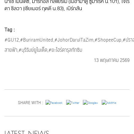
นาโช เมนเดซ, มาร์กอส กิลแยร์เม่ (โมฮามาดู ซูมาเรห์ น.101), ไจโร
ดา ซิลวา (เซียเมอร์ กุตตี น.83), เบิร์กสัน
Tag :
#GU12,#BuriramUnited,#JohorDarulTaZim,#ShopeeCup,#ปรา
สายฟ้า,#บุรีรัมย์ยูไนเต็ด,#ยะโฮร์ดารุลทักซิม
13 พฤษภาคม 2569
SHARE WITH :