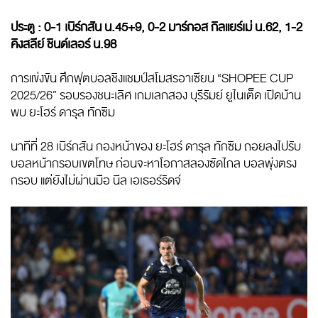
ประตู : 0-1 เบิร์กสัน น.45+9, 0-2 มาร์กอส กิลแยร์เม่ น.62, 1-2
คิงสลีย์ ชินด์เลอร์ น.98
การแข่งขัน ศึกฟุตบอลชิงแชมป์สโมสรอาเซียน “SHOPEE CUP
2025/26” รอบรองชนะเลิศ เกมเลกสอง บุรีรัมย์ ยูไนเต็ด เปิดบ้าน
พบ ยะโฮร์ ดารุล ทักซิม
นาทีที่ 28 เบิร์กสัน กองหน้าของ ยะโฮร์ ดารุล ทักซิม ถอยลงไปรับ
บอลหน้ากรอบเขตโทษ ก่อนจะหาโอกาสลองซัดไกล บอลพุ่งตรง
กรอบ แต่ยังไม่ผ่านมือ นีล เอเธอร์ริดจ์