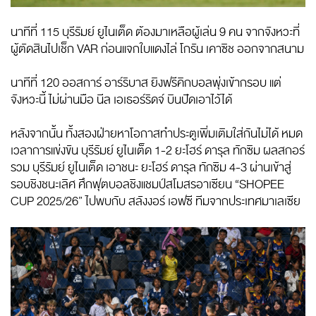
นาทีที่ 115 บุรีรัมย์ ยูไนเต็ด ต้องมาเหลือผู้เล่น 9 คน จากจังหวะที่
ผู้ตัดสินไปเช็ก VAR ก่อนแจกใบแดงไล่ โกรัน เคาซิช ออกจากสนาม
นาทีที่ 120 ออสการ์ อาร์ริบาส ยิงฟรีคิกบอลพุ่งเข้ากรอบ แต่
จังหวะนี้ ไม่ผ่านมือ นีล เอเธอร์ริดจ์ บินปัดเอาไว้ได้
หลังจากนั้น ทั้งสองฝ่ายหาโอกาสทำประตูเพิ่มเติมใส่กันไม่ได้ หมด
เวลาการแข่งขัน บุรีรัมย์ ยูไนเต็ด 1-2 ยะโฮร์ ดารุล ทักซิม ผลสกอร์
รวม บุรีรัมย์ ยูไนเต็ด เอาชนะ ยะโฮร์ ดารุล ทักซิม 4-3 ผ่านเข้าสู่
รอบชิงชนะเลิศ ศึกฟุตบอลชิงแชมป์สโมสรอาเซียน “SHOPEE
CUP 2025/26” ไปพบกับ สลังงอร์ เอฟซี ทีมจากประเทศมาเลเซีย