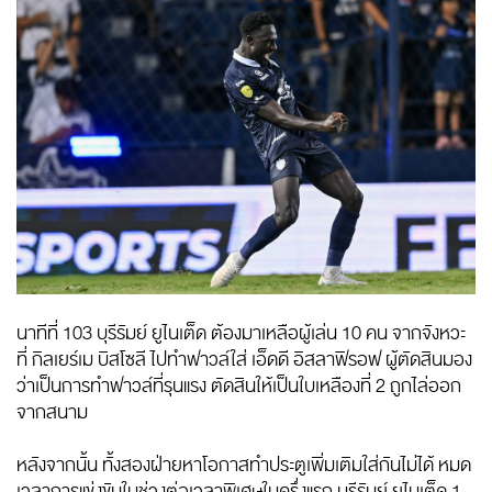
นาทีที่ 103 บุรีรัมย์ ยูไนเต็ด ต้องมาเหลือผู้เล่น 10 คน จากจังหวะ
ที่ กิลเยร์เม บิสโซลี ไปทำฟาวล์ใส่ เอ็ดดี อิสลาฟิรอฟ ผู้ตัดสินมอง
ว่าเป็นการทำฟาวล์ที่รุนแรง ตัดสินให้เป็นใบเหลืองที่ 2 ถูกไล่ออก
จากสนาม
หลังจากนั้น ทั้งสองฝ่ายหาโอกาสทำประตูเพิ่มเติมใส่กันไม่ได้ หมด
เวลาการแข่งขันในช่วงต่อเวลาพิเศษในครึ่งแรก บุรีรัมย์ ยูไนเต็ด 1-