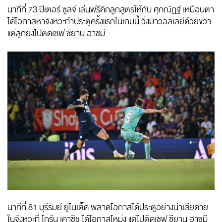
นาทีที่ 73 ปีเตอร์ ซูลจ์ เล่นฟรีคิกลูกสูตรให้กับ ศุภณัฏฐ์ เหมือนตา
ได้โอกาสหาจังหวะทำประตูครั้งแรกในเกมนี้ วิ่งมาวอลเลย์ด้วยขวา
แต่ลูกยิงไปติดเซฟ ซียาน ฮาซมี
นาทีที่ 81 บุรีรัมย์ ยูไนเต็ด พลาดโอกาสได้ประตูอย่างน่าเสียดาย
ในจังหวะที่ โกรัน เคาซิช ได้โอกาสโหม่ง แต่ไปติดเซฟ ซียาน ฮาซมี