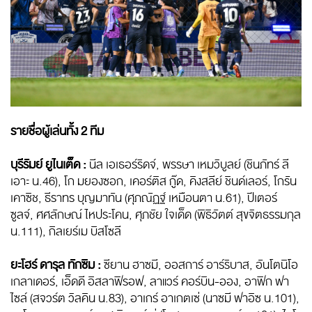
รายชื่อผู้เล่นทั้ง 2 ทีม
บุรีรัมย์ ยูไนเต็ด :
นีล เอเธอร์ริดจ์, พรรษา เหมวิบูลย์ (ชินภัทร์ ลี
เอาะ น.46), โก มยองซอก, เคอร์ติส กู๊ด, คิงสลีย์ ชินด์เลอร์, โกรัน
เคาซิช, ธีราทร บุญมาทัน (ศุภณัฏฐ์ เหมือนตา น.61), ปีเตอร์
ซูลจ์, ศศลักษณ์ ไหประโคน, ศุภชัย ใจเด็ด (พิธิวัตต์ สุขจิตธรรมกุล
น.111), กิลเยร์เม บิสโซลี
ยะโฮร์ ดารุล ทักซิม :
ซียาน ฮาซมี, ออสการ์ อาร์ริบาส, อันโตนิโอ
เกลาเดอร์, เอ็ดดี อิสลาฟิรอฟ, ลาแวร์ คอร์บิน-ออง, อาฟิก ฟา
ไซล์ (สจวร์ต วิลคิน น.83), อาเกร์ อาเกตเซ่ (นาซมี ฟาอิซ น.101),