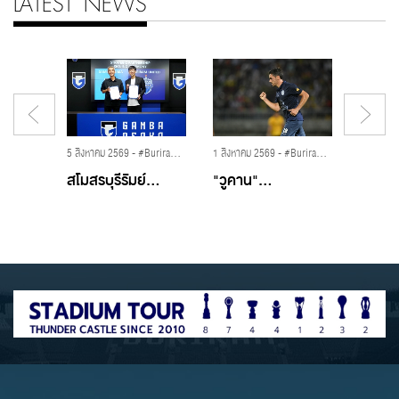
LATEST NEWS
21 พฤษภาคม 2569 - #GU12,#ShopeeCup,#BuriramUnited,#SelangorFC,#ปราสาทสายฟ้า,#บุรีรัมย์ยูไนเต็ด,#สลังงอร์เอฟซี
5 สิงหาคม 2569 - #BuriramUnited,#บุรีรัมย์ยูไนเต็ด,#GambaOsaka
1 สิงหาคม 2569 - #BuriramUnited,#บุรีรัมย์ยูไนเต็ด,#PattaniFC,#PreSeason2026,#วูคานซาวิเชวิช
...
สโมสรบุรีรัมย์...
"วูคาน"...
...