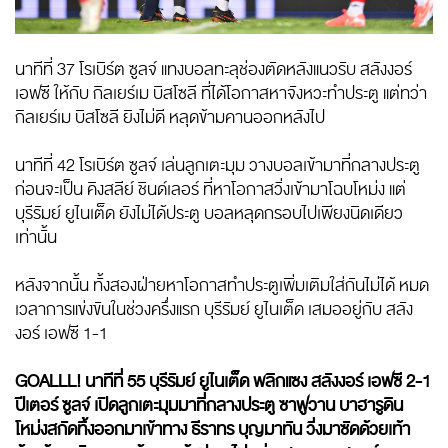
นาทีที่ 37 โรเบิร์ต ซูลจ์ แทงบอลทะลุช่องตัดหลังแนวรับ สลังงอร์
เอฟซี ให้กับ กิลเยร์เม บิสโซลี ที่ได้โอกาสหาจังหวะทำประตู แต่ทว่า
กิลเยร์เม บิสโซลี ยิงไม่ดี หลุดข้ามคานออกหลังไป
นาทีที่ 42 โรเบิร์ต ซูลจ์ เล่นลูกเตะมุม วางบอลเข้ามาที่กลางประตู
ก่อนจะเป็น คิงสลีย์ ชินด์เลอร์ ที่หาโอกาสวิ่งเข้ามาโฉบโหม่ง แต่
บุรีรัมย์ ยูไนเต็ด ยังไม่ได้ประตู บอลหลุดกรอบไปเพียงนิดเดียว
เท่านั้น
หลังจากนั้น ทั้งสองฝ่ายหาโอกาสทำประตูเพิ่มเติมใส่กันไม่ได้ หมด
เวลาการแข่งขันในช่วงครึ่งแรก บุรีรัมย์ ยูไนเต็ด เสมออยู่กับ สลัง
งอร์ เอฟซี 1-1
GOALLL! นาทีที่ 55 บุรีรัมย์ ยูไนเต็ด พลิกแซง สลังงอร์ เอฟซี 2-1
ปีเตอร์ ซูลจ์ เปิดลูกเตะมุมมาที่กลางประตู ซาฟูวาน บาฮารูดิน
โหม่งสกัดทิ้งออกมาเข้าทาง ธีราทร บุญมาทัน วิ่งมาซัดด้วยเท้า