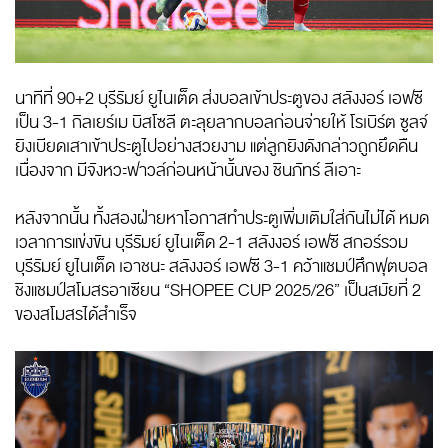
นาทีที่ 90+2 บุรีรัมย์ ยูไนเต็ด ส่งบอลเข้าประตูของ สลังงอร์ เอฟซี
เป็น 3-1 กิลเยร์เม บิสโซลี ตะลุยลากบอลก่อนจ่ายให้ โรเบิร์ต ซูลจ์
ยิงเบียดเสาเข้าประตูไปอย่างสวยงาม แต่ลูกยิงดังกล่าวถูกยึดคืน
เนื่องจาก มีจังหวะฟาวล์ก่อนหน้านั้นของ ชินภัทร์ ลีเอาะ
หลังจากนั้น ทั้งสองฝ่ายหาโอกาสทำประตูเพิ่มเติมใส่กันไม่ได้ หมด
เวลาการแข่งขัน บุรีรัมย์ ยูไนเต็ด 2-1 สลังงอร์ เอฟซี สกอร์รวม
บุรีรัมย์ ยูไนเต็ด เอาชนะ สลังงอร์ เอฟซี 3-1 คว้าแชมป์ศึกฟุตบอล
ชิงแชมป์สโมสรอาเซียน “SHOPEE CUP 2025/26” เป็นสมัยที่ 2
ของสโมสรได้สำเร็จ