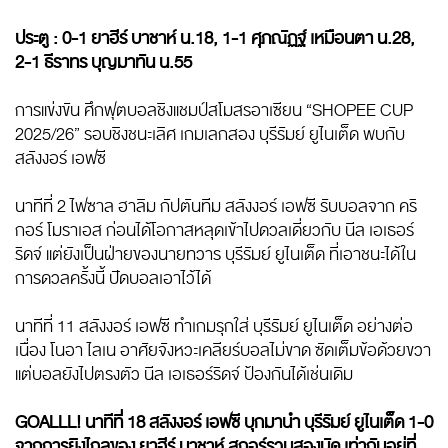
ประตู : 0-1 ยาฮีร์ บาชาห์ น.18, 1-1 ศุภณัฏฐ์ เหมือนตา น.28,
2-1 ธีราทร บุญมาทัน น.55
การแข่งขัน ศึกฟุตบอลชิงแชมป์สโมสรอาเซียน “SHOPEE CUP
2025/26” รอบชิงชนะเลิศ เกมเลกสอง บุรีรัมย์ ยูไนเต็ด พบกับ
สลังงอร์ เอฟซี
นาทีที่ 2 ไฟซาล ฮาลิม กัปตันทีม สลังงอร์ เอฟซี รับบอลจาก คริ
กอร์ โมราเอส ก่อนได้โอกาสหลุดเข้าไปดวลเดี่ยวกับ นีล เอเธอร์
ริดจ์ แต่ยังเป็นฝ่ายของนายทวาร บุรีรัมย์ ยูไนเต็ด ที่เอาชนะได้ใน
การดวลครั้งนี้ ปัดบอลเอาไว้ได้
นาทีที่ 11 สลังงอร์ เอฟซี ทำเกมรุกใส่ บุรีรัมย์ ยูไนเต็ด อย่างต่อ
เนื่อง โนอา ไลเน อาศัยจังหวะเคลียร์บอลไม่ขาด ซัดเต็มข้อด้วยขวา
แต่บอลยังไปตรงตัว นีล เอเธอร์ริดจ์ ป้องกันได้เช่นเดิม
GOALLL! นาทีที่ 18 สลังงอร์ เอฟซี บุกมานำ บุรีรัมย์ ยูไนเต็ด 1-0
จากการยิงไกลของ ยาฮีร์ บาชาห์ สกอร์รวมสองนัด เท่ากันอยู่ที่