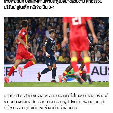
ซ้ายข้างถนัด บอลเด้งคานเข้าประตูไปอย่างสวยงาม สกอร์รวม
บุรีรัมย์ ยูไนเต็ด หนีห่างเป็น 3-1
นาทีที่ 69 คิงสลีย์ ชินด์เลอร์ ลากบอลจี้เข้าใส่แนวรับ สลังงอร์ เอฟ
ซี ก่อนแตะหนีแล้วสับไกลยิงทันที บอลพุ่งไปชนเสา พลาดโอกาส
ทำให้ บุรีรัมย์ ยูไนเต็ด หนีห่างอย่างน่าเสียดาย