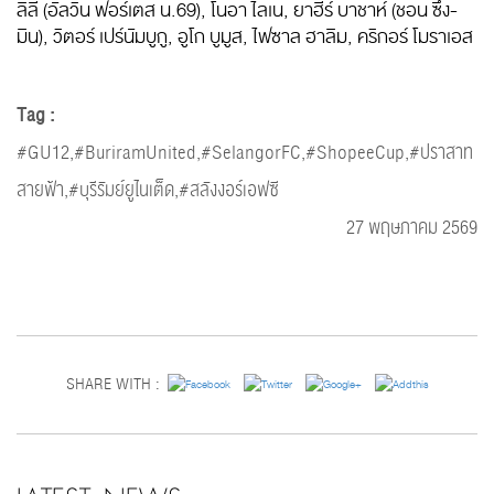
ลิลี (อัลวิน ฟอร์เตส น.69), โนอา ไลเน, ยาฮีร์ บาชาห์ (ชอน ซึง-
มิน), วิตอร์ เปร์นัมบูกู, อูโก บูมูส, ไฟซาล ฮาลิม, คริกอร์ โมราเอส
Tag :
#GU12,#BuriramUnited,#SelangorFC,#ShopeeCup,#ปราสาท
สายฟ้า,#บุรีรัมย์ยูไนเต็ด,#สลังงอร์เอฟซี
27 พฤษภาคม 2569
SHARE WITH :