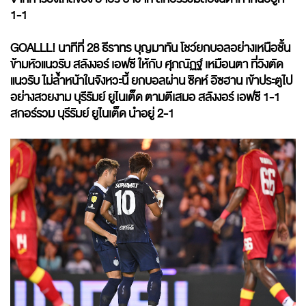
1-1
GOALLL! นาทีที่ 28 ธีราทร บุญมาทัน โชว์ยกบอลอย่างเหนือชั้น
ข้ามหัวแนวรับ สลังงอร์ เอฟซี ให้กับ ศุภณัฏฐ์ เหมือนตา ที่วิงตัด
แนวรับ ไม่ล้ำหน้าในจังหวะนี้ ยกบอลผ่าน ซิคห์ อิซฮาน เข้าประตูไป
อย่างสวยงาม บุรีรัมย์ ยูไนเต็ด ตามตีเสมอ สลังงอร์ เอฟซี 1-1
สกอร์รวม บุรีรัมย์ ยูไนเต็ด นำอยู่ 2-1