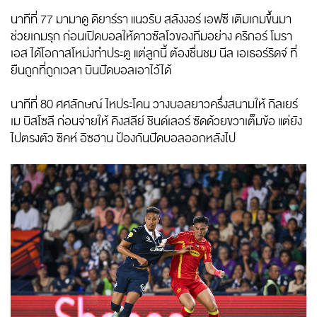
นาทีที่ 77 มามาดู ดิยาร์รา แนวรับ สลังงอร์ เอฟซี เติมเกมขึ้นมา
ช่วยเกมรุก ก่อนเปิดบอลให้ดาวซัลโวของทีมอย่าง คริกอร์ โมรา
เอส ได้โอกาสโหม่งทำประตู แต่ลูกนี้ ต้องชื่นชม นีล เอเธอร์ริดจ์ ที่
ยืนถูกที่ถูกเวลา บินปัดบอลเอาไว้ได้
นาทีที่ 80 ศศลักษณ์ ไหประโคน วางบอลยาวครึ่งสนามให้ กิลเยร์
เม บิสโซลี ก่อนจ่ายให้ คิงสลีย์ ชินด์เลอร์ ซัดด้วยขวาเต็มข้อ แต่ยัง
ไปตรงตัว ซิคห์ อิซฮาน ป้องกันปัดบอลออกหลังไป