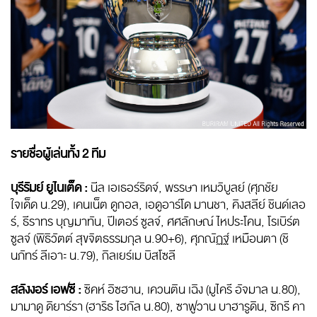
รายชื่อผู้เล่นทั้ง 2 ทีม
บุรีรัมย์ ยูไนเต็ด :
นีล เอเธอร์ริดจ์, พรรษา เหมวิบูลย์ (ศุภชัย
ใจเด็ด น.29), เคนเน็ต ดูกอล, เอดูอาร์โด มานชา, คิงสลีย์ ชินด์เลอ
ร์, ธีราทร บุญมาทัน, ปีเตอร์ ซูลจ์, ศศลักษณ์ ไหประโคน, โรเบิร์ต
ซูลจ์ (พิธิวัตต์ สุขจิตธรรมกุล น.90+6), ศุภณัฏฐ์ เหมือนตา (ชิ
นภัทร์ ลีเอาะ น.79), กิลเยร์เม บิสโซลี
สลังงอร์ เอฟซี :
ซิคห์ อิซฮาน, เควนติน เฉิง (มูไครี อัจมาล น.80),
มามาดู ดิยาร์รา (ฮาริธ ไฮกัล น.80), ซาฟูวาน บาฮารูดิน, ซิกรี คา