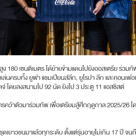
ามสูง 180 เซนติเมตร ได้ย้ายข้ามแดนไปยังออสเตรีย ร่วม
งเล่นครบทั้ง ยูฟา แชมเปียนส์ลีก, ยูโรปา ลีก และคอนเฟอ
ซูลจ์ โดยลงสนามไป 92 นัด ยิงไป 3 ประตู 11 แอสซิสต์
ัดการคว้าตัวมาร่วมทัพ เพื่อเตรียมสู้ศึกฤดูกาล 2025/2
 ชุดเยาวชนมาแล้วทุกระดับ ตั้งแต่รุ่นอายุไม่เกิน 17 ปี จน