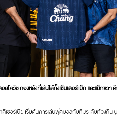
 สตอยโควิช กองหลังที่เล่นได้ทั้งเซ็นเตอร์แบ็ก และแบ็ก
ิเซอร์เบีย เริ่มต้นการเล่นฟุตบอลกับทีมระดับท้องถิ่น บู