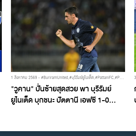
1 สิงหาคม 2569 - #BuriramUnited,#บุรีรัมย์ยูไนเต็ด,#PattaniFC,#PreSeason2026,#วูคานซาวิเชวิช
"วูคาน" ปั่นซ้ายสุดสวย พา บุรีรัมย์
ยูไนเต็ด บุกชนะ ปัตตานี เอฟซี 1-0...