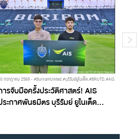
30 กรกฎาคม 2569 - #BuriramUnited,#บุรีรัมย์ยูไนเต็ด,#BRUTD,#AIS
​การจับมือครั้งประวัติศาสตร์! AIS
บุรีร
ประกาศพันธมิตร บุรีรัมย์ ยูไนเต็ด...
บุกอั