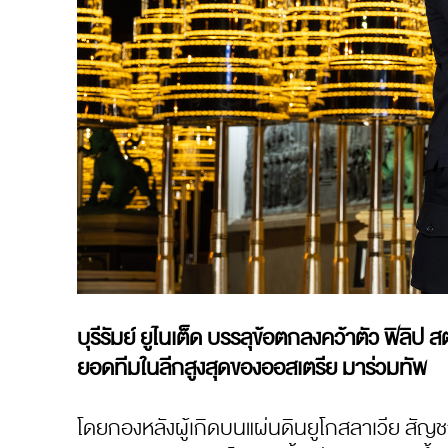
บุรีรัมย์ ยูไนเต็ด บรรลุข้อตกลงคว้าตัว ฟิลิป
ยอดทีมในลีกสูงสุดของออสเตรีย มาร่วมทัพ
โดยกองหลังผู้เกิดบนแผ่นดินยูโกสลาเวีย สัญชาต