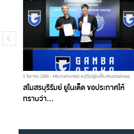
26 พฤษภาคม 2569 - #GU12,#BuriramUnited,#SelangorFC,#ShopeeCup,#ปราสาทสายฟ้า,#บุรีรัมย์ยูไนเต็ด,#สลังงอร์เอฟซี,#มาร์คแจ็คสัน,#เคนเน็ตดูกอล
5 สิงหาคม 2569 - #BuriramUnited,#บุรีรัมย์ยูไนเต็ด,#GambaOsaka
เผย
สโมสรบุรีรัมย์ ยูไนเต็ด ขอประกาศให้
ทราบว่า...