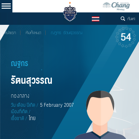
ค้นหา
TH
54
หน้าแรก
ทีมทั้งหมด
ณฐกร รัตนสุวรรณ
ณฐกร
รัตนสุวรรณ
กองกลาง
5 February 2007
วัน เดือน ปีเกิด /
เมืองที่เกิด /
ไทย
เชื้อชาติ /