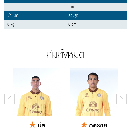
ไทย
น้ำหนัก
ส่วนสูง
0 kg
0 cm
ทีมทั้งหมด
นีล
ฉัตรชัย