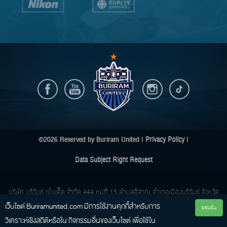
©2026 Reserved by Buriram United |
Privacy Policy
|
Data Subject Right Request
บริษัท บุรีรัมย์ ยูไนเต็ด จำกัด
444 หมู่ที่ 15 ตำบลอิสาณ อำเภอเมืองบุรีรัมย์ จังหวัด
เว็บไซต์ Buriramunited.com มีการใช้งานคุกกี้สําหรับการ
บุรีรัมย์ 31000
ยอมรับ
วิเคราะห์เชิงสถิติหรือใน กิจกรรมอื่นของเว็บไซต์ เพื่อใช้ใน
Buriram United Co., Ltd.
444 Moo 15 Tambon Isan, Amphur Muang, Buriram