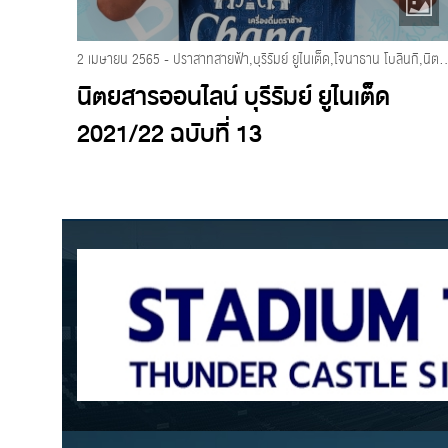
2 เมษายน 2565 - ปราสาทสายฟ้า,บุรีรัมย์ ยูไนเต็ด,โจนาธาน โบลินกิ,นิตยส
นิตยสารออนไลน์ บุรีรัมย์ ยูไนเต็ด
2021/22 ฉบับที่ 13