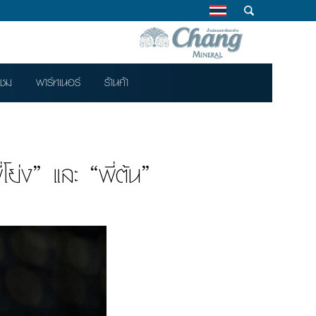
าชม
พาร์ทเนอร์
ร้านค้า
่ง” และ “พี่ต้น”