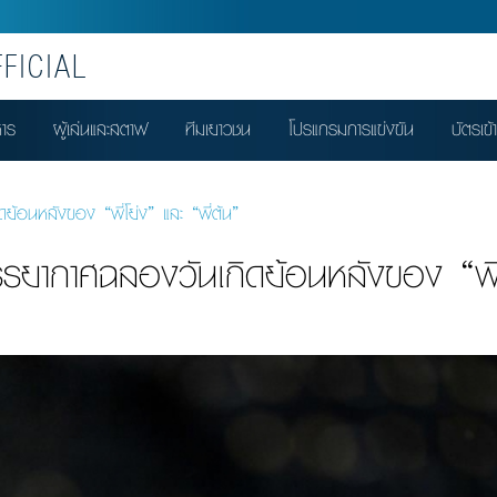
FICIAL
หาร
ผู้เล่นและสตาฟ
ทีมเยาวชน
โปรแกรมการแข่งขัน
บัตรเข้
อนหลังของ “พี่โย่ง” และ “พี่ต้น”
ากาศฉลองวันเกิดย้อนหลังของ “พี่โย