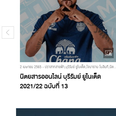
2 เมษายน 2565 - ปราสาทสายฟ้า,บุรีรัมย์ ยูไนเต็ด,โจนาธาน โบลินกิ,นิตยส
นิตยสารออนไลน์ บุรีรัมย์ ยูไนเต็ด
2021/22 ฉบับที่ 13