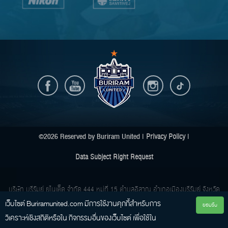
©2026 Reserved by Buriram United |
Privacy Policy
|
Data Subject Right Request
บริษัท บุรีรัมย์ ยูไนเต็ด จำกัด
444 หมู่ที่ 15 ตำบลอิสาณ อำเภอเมืองบุรีรัมย์ จังหวัด
บุรีรัมย์ 31000
เว็บไซต์ Buriramunited.com มีการใช้งานคุกกี้สําหรับการ
ยอมรับ
Buriram United Co., Ltd.
444 Moo 15 Tambon Isan, Amphur Muang, Buriram
วิเคราะห์เชิงสถิติหรือใน กิจกรรมอื่นของเว็บไซต์ เพื่อใช้ใน