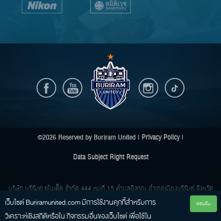
©2026 Reserved by Buriram United |
Privacy Policy
|
Data Subject Right Request
บริษัท บุรีรัมย์ ยูไนเต็ด จำกัด
444 หมู่ที่ 15 ตำบลอิสาณ อำเภอเมืองบุรีรัมย์ จังหวัด
บุรีรัมย์ 31000
เว็บไซต์ Buriramunited.com มีการใช้งานคุกกี้สําหรับการ
ยอมรับ
Buriram United Co., Ltd.
444 Moo 15 Tambon Isan, Amphur Muang, Buriram
วิเคราะห์เชิงสถิติหรือใน กิจกรรมอื่นของเว็บไซต์ เพื่อใช้ใน