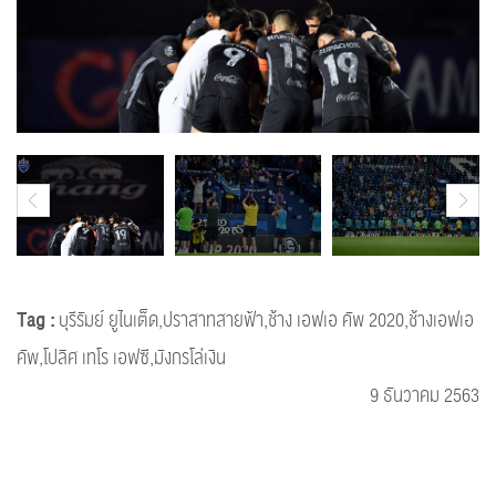
Tag :
บุรีรัมย์ ยูไนเต็ด,ปราสาทสายฟ้า,ช้าง เอฟเอ คัพ 2020,ช้างเอฟเอ
คัพ,โปลิศ เทโร เอฟซี,มังกรโล่เงิน
9 ธันวาคม 2563