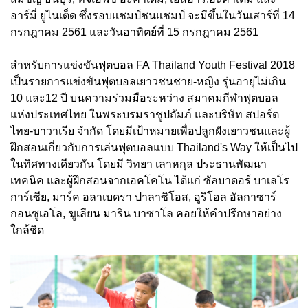
อาร์มี่ ยูไนเต็ด ซึ่งรอบแชมป์ชนแชมป์ จะมีขึ้นในวันเสาร์ที่ 14
กรกฎาคม 2561 และวันอาทิตย์ที่ 15 กรกฎาคม 2561
สำหรับการแข่งขันฟุตบอล FA Thailand Youth Festival 2018
เป็นรายการแข่งขันฟุตบอลเยาวชนชาย-หญิง รุ่นอายุไม่เกิน
10 และ12 ปี บนความร่วมมือระหว่าง สมาคมกีฬาฟุตบอล
แห่งประเทศไทย ในพระบรมราชูปถัมภ์ และบริษัท สปอร์ต
ไทย-บาวาเรีย จำกัด โดยมีเป้าหมายเพื่อปลูกฝังเยาวชนและผู้
ฝึกสอนเกี่ยวกับการเล่นฟุตบอลแบบ Thailand's Way ให้เป็นไป
ในทิศทางเดียวกัน โดยมี วิทยา เลาหกุล ประธานพัฒนา
เทคนิค และผู้ฝึกสอนจากเอคโคโน ได้แก่ ซัลบาดอร์ บาเลโร
การ์เซีย, มาร์ค อลาเบดรา ปาลาซิโอส, อูริโอล อัลกาซาร์
กอนซูเอโล, ฆูเลียน มาริน บาซาโล คอยให้คำปรึกษาอย่าง
ใกล้ชิด