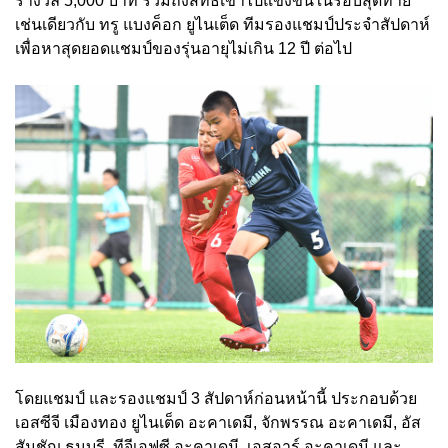
รางวัล 5,000 บาท รวมถึงสิทธิ์เข้าไปแข่งขันในรอบสุดท้าย
เช่นเดียวกับ ทรู แบงค็อก ยูไนเต็ด ทีมรองแชมป์ประจำสัปดาห์
เพื่อหาสุดยอดแชมป์ของรุ่นอายุไม่เกิน 12 ปี ต่อไป
โดยแชมป์ และรองแชมป์ 3 สัปดาห์ก่อนหน้านี้ ประกอบด้วย
เอสซีจี เมืองทอง ยูไนเต็ด อะคาเดมี, จักพรรณ อะคาเดมี, อัส
สัมชัญ ธนบุรี, ทีจีเอฟซี อะคาเดมี, เอสอาร์.อะคาเดมี และ