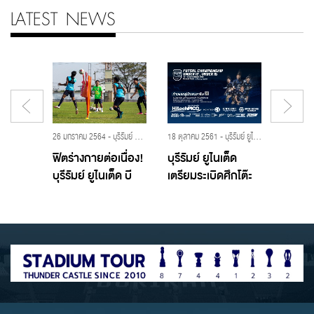
LATEST NEWS
22 ธันวาคม 2559 - Academy,U15,Buriram United
26 มกราคม 2564 - บุรีรัมย์ ยูไนเต็ด,ปราสาทสายฟ้า,บุรีรัมย์ ยูไนเต็ด อะคาเดมี,บุรีรัมย์ ยูไนเต็ด บี,Fitogether
18 ตุลาคม 2561 - บุรีรัมย์ ยูไนเต็ด,ปราสาทสายฟ้า,BURIRAM HitechPICO Futsal Championship 2018,บุรีรัมย์ ไฮเทค พิโก ฟุตซอล แชมเปี้ยนชิพ 2018
!
ฟิตร่างกายต่อเนื่อง!
บุรีรัมย์ ยูไนเต็ด
สุดฟิต!
ัด ลูก
บุรีรัมย์ ยูไนเต็ด บี
เตรียมระเบิดศึกโต๊ะ
ยูไนเต
ีเท้า
ซ้อมเข้มรอโปรแกรม
เล็ก “BURIRAM
เดินทา
ด 26-27
การแข่งขันอย่างเป็น
HitechPICO Futsal
เรียบร
้
ทางการ
Championship
ดวลเจ้
2018” 16-18 พ.ย.
นี้
นี้