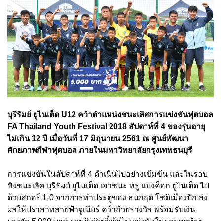
บุรีรัมย์ ยูไนเต็ด U12 คว้าตำแหน่งชนะเลิศการแข่งขันฟุตบอล
FA Thailand Youth Festival 2018 สัปดาห์ที่ 4 ของรุ่นอายุ
ไม่เกิน 12 ปี เมื่อวันที่ 17 มิถุนายน 2561 ณ ศูนย์พัฒนา
ศักยภาพกีฬาฟุตบอล ภายในมหาวิทยาลัยกรุงเทพธนบุรี
การแข่งขันในสัปดาห์ที่ 4 ดำเนินไปอย่างเข้มข้น และในรอบ
ชิงชนะเลิศ บุรีรัมย์ ยูไนเต็ด เอาชนะ ทรู แบงค็อก ยูไนเต็ด ไป
ด้วยสกอร์ 1-0 จากการทำประตูของ ธนกฤต โชติเมืองปัก ส่ง
ผลให้ปราสาทสายฟ้าจูเนียร์ คว้าถ้วยรางวัล พร้อมรับเงิน