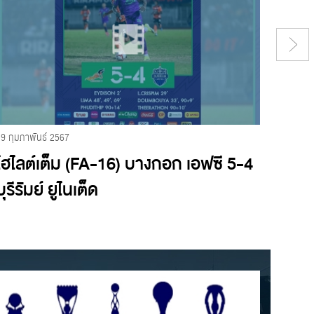
29 กุมภาพันธ์ 2567
24 กุมภา
ไฮไลต์เต็ม (FA-16) บางกอก เอฟซี 5-4
ไฮไลต
บุรีรัมย์ ยูไนเต็ด
2 โป