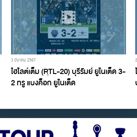
3 มีนาคม 2567
ไฮไลต์เต็ม (RTL-20) บุรีรัมย์ ยูไนเต็ด 3-
2 ทรู แบงค็อก ยูไนเต็ด