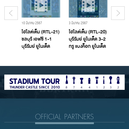
19 พฤศจิกายน 2560 - Buriram United,บุรีรัมย์ ยูไนเต็ด
10 มีนาคม 2567
3 มีนาคม 2567
29 กุมภาพ
T TTL
ไฮไลต์เต็ม (RTL-21)
ไฮไลต์เต็ม (RTL-20)
ไฮไลต์
อฟซี
ชลบุรี เอฟซี 1-1
บุรีรัมย์ ยูไนเต็ด 3-2
บางกอ
ูไนเต็ด
บุรีรัมย์ ยูไนเต็ด
ทรู แบงค็อก ยูไนเต็ด
บุรีรัมย
OFFICIAL PARTNERS