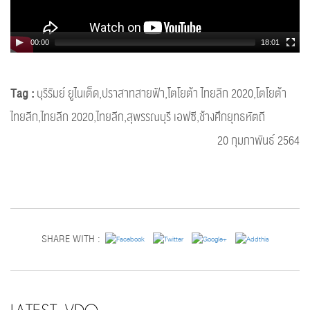
00:00
18:01
Tag :
บุรีรัมย์ ยูไนเต็ด,ปราสาทสายฟ้า,โตโยต้า ไทยลีก 2020,โตโยต้า
ไทยลีก,ไทยลีก 2020,ไทยลีก,สุพรรณบุรี เอฟซี,ช้างศึกยุทธหัตถี
20 กุมภาพันธ์ 2564
SHARE WITH :