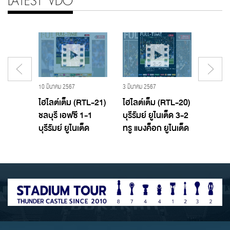
LATEST VDO
19 พฤศจิกายน 2560 - Buriram United,บุรีรัมย์ ยูไนเต็ด
10 มีนาคม 2567
3 มีนาคม 2567
29 กุมภาพ
T TTL
ไฮไลต์เต็ม (RTL-21)
ไฮไลต์เต็ม (RTL-20)
ไฮไลต์
อฟซี
ชลบุรี เอฟซี 1-1
บุรีรัมย์ ยูไนเต็ด 3-2
บางกอ
ูไนเต็ด
บุรีรัมย์ ยูไนเต็ด
ทรู แบงค็อก ยูไนเต็ด
บุรีรัมย