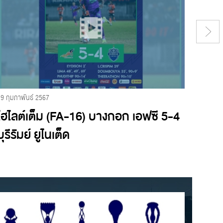
29 กุมภาพันธ์ 2567
24 กุมภา
ไฮไลต์เต็ม (FA-16) บางกอก เอฟซี 5-4
ไฮไลต
บุรีรัมย์ ยูไนเต็ด
2 โป