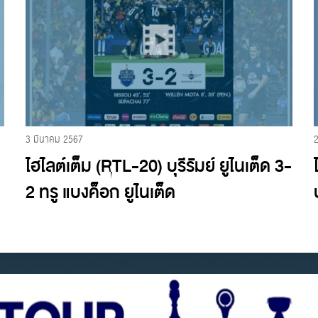
3 มีนาคม 2567
ไฮไลต์เต็ม (RTL-20) บุรีรัมย์ ยูไนเต็ด 3-
2 ทรู แบงค็อก ยูไนเต็ด