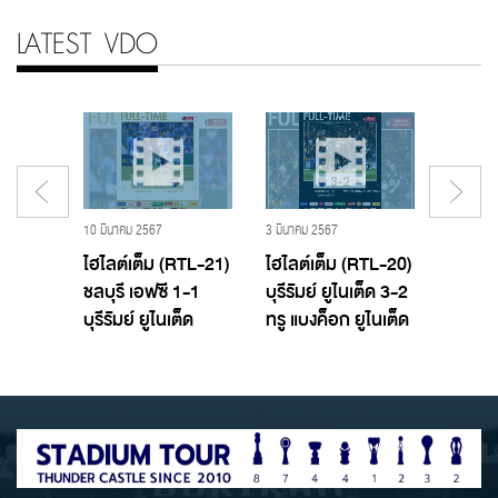
LATEST VDO
19 พฤศจิกายน 2560 - Buriram United,บุรีรัมย์ ยูไนเต็ด
10 มีนาคม 2567
3 มีนาคม 2567
29 กุมภาพ
T TTL
ไฮไลต์เต็ม (RTL-21)
ไฮไลต์เต็ม (RTL-20)
ไฮไลต์
อฟซี
ชลบุรี เอฟซี 1-1
บุรีรัมย์ ยูไนเต็ด 3-2
บางกอ
ูไนเต็ด
บุรีรัมย์ ยูไนเต็ด
ทรู แบงค็อก ยูไนเต็ด
บุรีรัมย