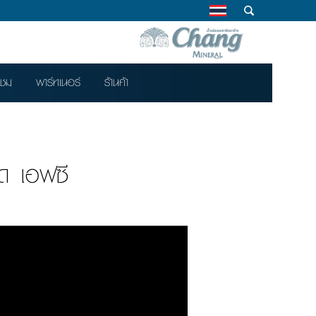
าชม
พาร์ทเนอร์
ร้านค้า
าด เอฟซี