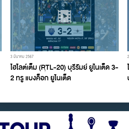
3 มีนาคม 2567
ไฮไลต์เต็ม (RTL-20) บุรีรัมย์ ยูไนเต็ด 3-
2 ทรู แบงค็อก ยูไนเต็ด