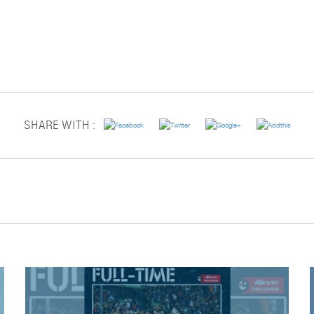
SHARE WITH :