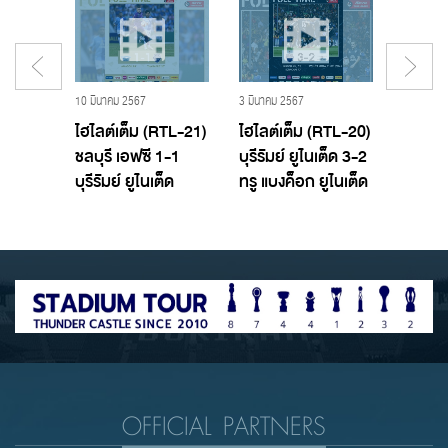
19 พฤศจิกายน 2560 - Buriram United,บุรีรัมย์ ยูไนเต็ด
10 มีนาคม 2567
3 มีนาคม 2567
29 กุมภาพ
T TTL
ไฮไลต์เต็ม (RTL-21)
ไฮไลต์เต็ม (RTL-20)
ไฮไลต์
อฟซี
ชลบุรี เอฟซี 1-1
บุรีรัมย์ ยูไนเต็ด 3-2
บางกอ
ูไนเต็ด
บุรีรัมย์ ยูไนเต็ด
ทรู แบงค็อก ยูไนเต็ด
บุรีรัมย
OFFICIAL PARTNERS