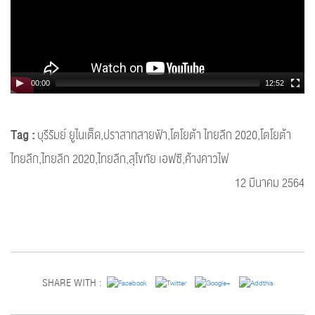
00:00
12:52
Tag :
บุรีรัมย์ ยูไนเต็ด,ปราสาทสายฟ้า,โตโยต้า ไทยลีก 2020,โตโยต้า
ไทยลีก,ไทยลีก 2020,ไทยลีก,สุโขทัย เอฟซี,ค้างคาวไฟ
12 มีนาคม 2564
SHARE WITH :