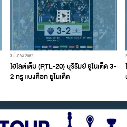
3 มีนาคม 2567
ไฮไลต์เต็ม (RTL-20) บุรีรัมย์ ยูไนเต็ด 3-
2 ทรู แบงค็อก ยูไนเต็ด