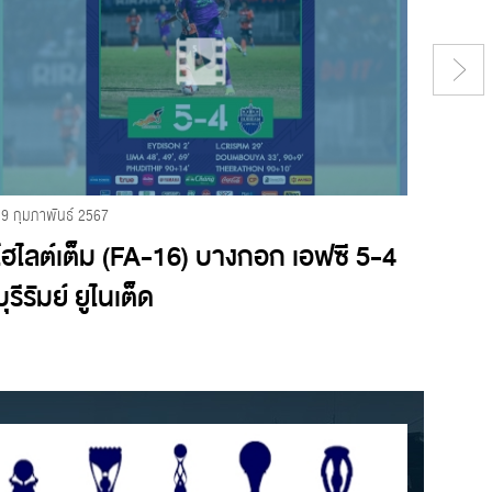
29 กุมภาพันธ์ 2567
24 กุมภา
ไฮไลต์เต็ม (FA-16) บางกอก เอฟซี 5-4
ไฮไลต
บุรีรัมย์ ยูไนเต็ด
2 โป