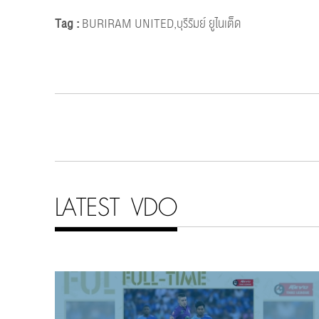
Tag :
BURIRAM UNITED,บุรีรัมย์ ยูไนเต็ด
LATEST VDO