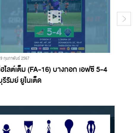
29 กุมภาพันธ์ 2567
24 กุมภา
ไฮไลต์เต็ม (FA-16) บางกอก เอฟซี 5-4
ไฮไลต
บุรีรัมย์ ยูไนเต็ด
2 โป