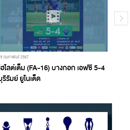
29 กุมภาพันธ์ 2567
24 กุมภา
ไฮไลต์เต็ม (FA-16) บางกอก เอฟซี 5-4
ไฮไลต
บุรีรัมย์ ยูไนเต็ด
2 โป