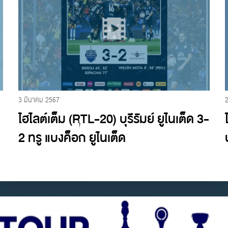
3 มีนาคม 2567
ไฮไลต์เต็ม (RTL-20) บุรีรัมย์ ยูไนเต็ด 3-
2 ทรู แบงค็อก ยูไนเต็ด