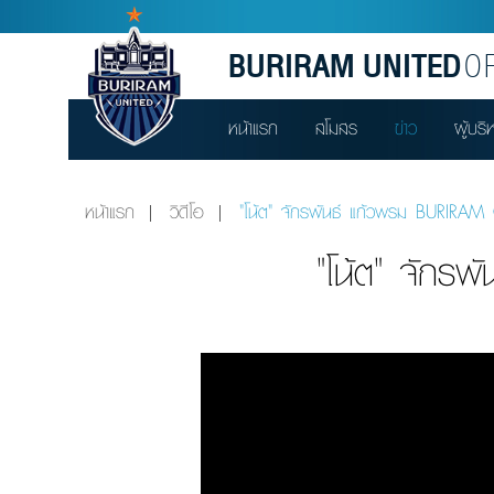
BURIRAM UNITED
OF
หน้าแรก
สโมสร
ข่าว
ผู้บริ
หน้าแรก
วิดีโอ
"โน้ต" จักรพันธ์ แก้วพรม BUR
"โน้ต" จั
Video
Player