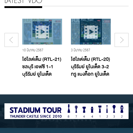
LATEST VDO
19 พฤศจิกายน 2560 - Buriram United,บุรีรัมย์ ยูไนเต็ด
10 มีนาคม 2567
3 มีนาคม 2567
29 กุมภาพ
T TTL
ไฮไลต์เต็ม (RTL-21)
ไฮไลต์เต็ม (RTL-20)
ไฮไลต์
อฟซี
ชลบุรี เอฟซี 1-1
บุรีรัมย์ ยูไนเต็ด 3-2
บางกอ
ูไนเต็ด
บุรีรัมย์ ยูไนเต็ด
ทรู แบงค็อก ยูไนเต็ด
บุรีรัมย