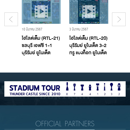
19 พฤศจิกายน 2560 - Buriram United,บุรีรัมย์ ยูไนเต็ด
10 มีนาคม 2567
3 มีนาคม 2567
29 กุมภาพ
T TTL
ไฮไลต์เต็ม (RTL-21)
ไฮไลต์เต็ม (RTL-20)
ไฮไลต์
อฟซี
ชลบุรี เอฟซี 1-1
บุรีรัมย์ ยูไนเต็ด 3-2
บางกอ
ูไนเต็ด
บุรีรัมย์ ยูไนเต็ด
ทรู แบงค็อก ยูไนเต็ด
บุรีรัมย
OFFICIAL PARTNERS